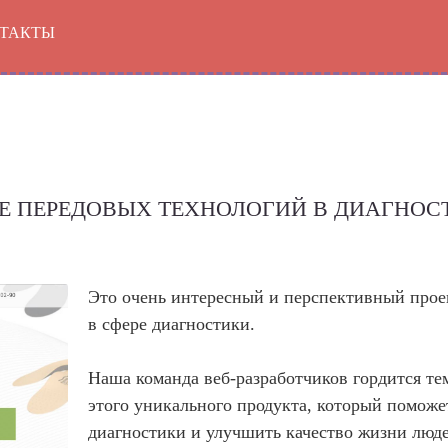
ТАКТЫ
Ошибка:
Ошибка:
Ошибка:
Контактная форма
Контактная форма
Контактная форма
Ваше им
Ваш e-m
Е ПЕРЕДОВЫХ ТЕХНОЛОГИЙ В ДИАГНО
Это очень интересный и перспективный прое
в сфере диагностики.
С
Наша команда веб-разработчиков гордится тем
этого уникального продукта, который помож
диагностики и улучшить качество жизни люде