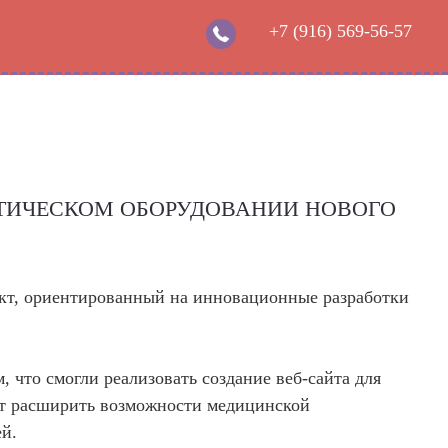
+7 (916) 569-56-57
 не найдена.
 не найдена.
 не найдена.
я (обязательно)
ail (обязательно)
СТИЧЕСКОМ ОБОРУДОВАНИИ НОВОГО
Тема
кт, ориентированный на инновационные разработки
ообщение
, что смогли реализовать создание веб-сайта для
ет расширить возможности медицинской
й.