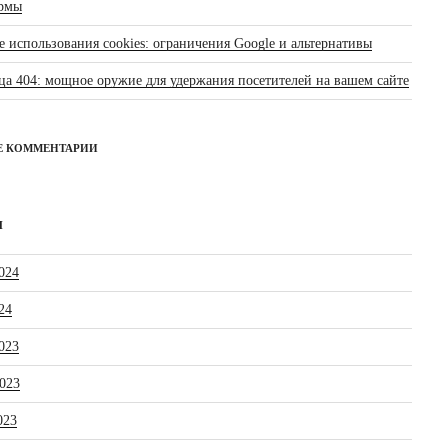
рмы
 использования cookies: ограничения Google и альтернативы
ца 404: мощное оружие для удержания посетителей на вашем сайте
Е КОММЕНТАРИИ
Ы
024
24
023
023
023