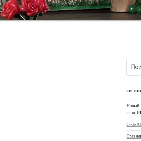
Искать
СВЕЖИ
Новый 
свои И
Code Ah
Сравне