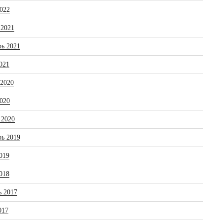
022
 2021
рь 2021
021
 2020
020
 2020
рь 2019
019
018
ь 2017
017