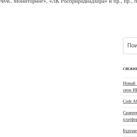
АС Мониторинг», «ЛК Росприроднадхора» и пр., пр.,
Искать
СВЕЖИ
Новый 
свои И
Code Ah
Сравне
платфо
Будущее