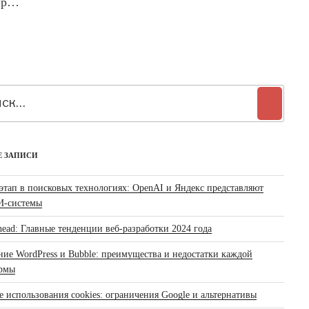
 пр…
:
Поиск
Е ЗАПИСИ
этап в поисковых технологиях: OpenAI и Яндекс представляют
И-системы
ead: Главные тенденции веб-разработки 2024 года
ние WordPress и Bubble: преимущества и недостатки каждой
рмы
 использования cookies: ограничения Google и альтернативы