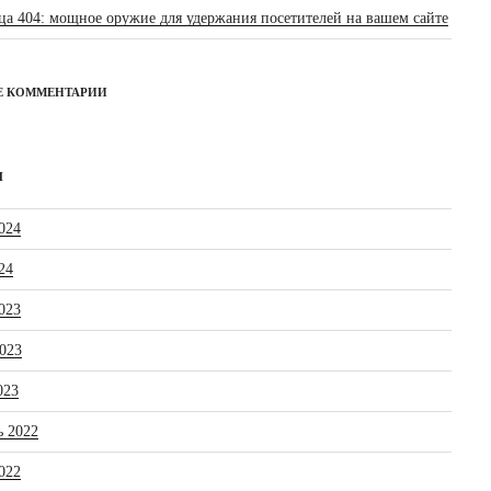
ца 404: мощное оружие для удержания посетителей на вашем сайте
Е КОММЕНТАРИИ
Ы
024
24
023
023
023
ь 2022
022