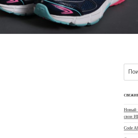
Искать
СВЕЖИ
Новый 
свои И
Code Ah