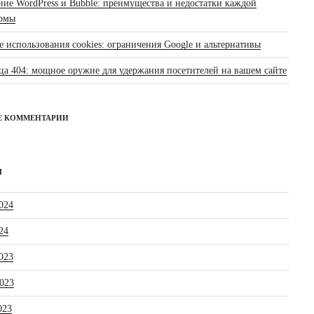
ние WordPress и Bubble: преимущества и недостатки каждой
рмы
 использования cookies: ограничения Google и альтернативы
ца 404: мощное оружие для удержания посетителей на вашем сайте
Е КОММЕНТАРИИ
Ы
024
24
023
023
023