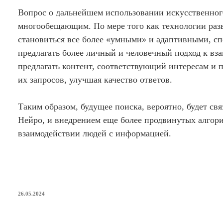
Вопрос о дальнейшем использовании искусственного
многообещающим. По мере того как технологии раз
становиться все более «умными» и адаптивными, с
предлагать более личный и человечный подход к вз
предлагать контент, соответствующий интересам и п
их запросов, улучшая качество ответов.
Таким образом, будущее поиска, вероятно, будет св
Нейро, и внедрением еще более продвинутых алгори
взаимодействии людей с информацией.
ОПУБЛИКОВАНО
26.05.2024
Code Ahead: Главные тенденции ве